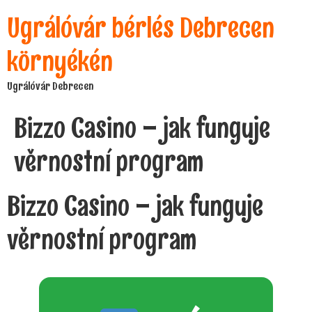
Ugrálóvár bérlés Debrecen
környékén
Ugrálóvár Debrecen
Bizzo Casino – jak funguje
věrnostní program
Bizzo Casino – jak funguje
věrnostní program