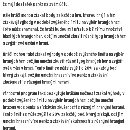
že mají dostatek peněz na svém účtu.
Dále hráči mohou získat body za každou hru, kterou hrají, a tím
získávají výhody v podobě zvýšeného limitu na výběr hraných her.
Toto může znamenat, že hráči budou mít přístup k širšímu množství
hlasitých hraných her, což jim umožní zkusit různé typy hraných her
a zvýšit své umění v hraní.
Hráči mohou také získat výhody v podobě zvýšeného limitu na výběr
hraných her, což jim umožní zkusit různé typy hraných her a zvýšit
své umění v hraní. Tento limit se může zvýšit o 20% za každý bod,
který získají, což jim umožní hrazení více peněz a získávání
zkušeností s různými hranými herami.
Věrnostní program také poskytuje hráčům možnost získat výhody v
podobě zvýšeného limitu na výběr hraných her, což jim umožní
hrazení více peněz a získávání zkušeností s různými hranými herami.
Tento limit se může zvýšit o 20% za každý bod, který získají, což jim
umožní hrazení více peněz a získávání zkušeností s různými hranými
herami.