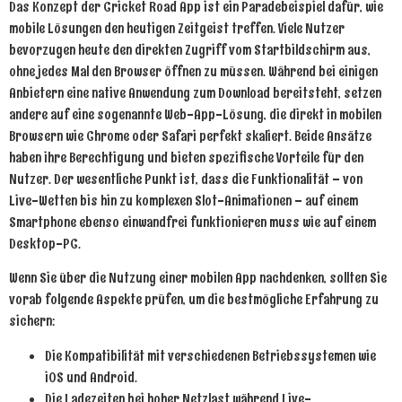
Das Konzept der Cricket Road App ist ein Paradebeispiel dafür, wie
mobile Lösungen den heutigen Zeitgeist treffen. Viele Nutzer
bevorzugen heute den direkten Zugriff vom Startbildschirm aus,
ohne jedes Mal den Browser öffnen zu müssen. Während bei einigen
Anbietern eine native Anwendung zum Download bereitsteht, setzen
andere auf eine sogenannte Web-App-Lösung, die direkt in mobilen
Browsern wie Chrome oder Safari perfekt skaliert. Beide Ansätze
haben ihre Berechtigung und bieten spezifische Vorteile für den
Nutzer. Der wesentliche Punkt ist, dass die Funktionalität – von
Live-Wetten bis hin zu komplexen Slot-Animationen – auf einem
Smartphone ebenso einwandfrei funktionieren muss wie auf einem
Desktop-PC.
Wenn Sie über die Nutzung einer mobilen App nachdenken, sollten Sie
vorab folgende Aspekte prüfen, um die bestmögliche Erfahrung zu
sichern:
Die Kompatibilität mit verschiedenen Betriebssystemen wie
iOS und Android.
Die Ladezeiten bei hoher Netzlast während Live-