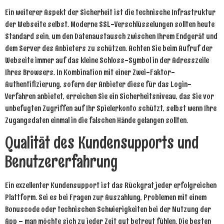
Ein weiterer Aspekt der Sicherheit ist die technische Infrastruktur
der Webseite selbst. Moderne SSL-Verschlüsselungen sollten heute
Standard sein, um den Datenaustausch zwischen Ihrem Endgerät und
dem Server des Anbieters zu schützen. Achten Sie beim Aufruf der
Webseite immer auf das kleine Schloss-Symbol in der Adresszeile
Ihres Browsers. In Kombination mit einer Zwei-Faktor-
Authentifizierung, sofern der Anbieter diese für das Login-
Verfahren anbietet, erreichen Sie ein Sicherheitsniveau, das Sie vor
unbefugten Zugriffen auf Ihr Spielerkonto schützt, selbst wenn Ihre
Zugangsdaten einmal in die falschen Hände gelangen sollten.
Qualität des Kundensupports und
Benutzererfahrung
Ein exzellenter Kundensupport ist das Rückgrat jeder erfolgreichen
Plattform. Sei es bei Fragen zur Auszahlung, Problemen mit einem
Bonuscode oder technischen Schwierigkeiten bei der Nutzung der
App – man möchte sich zu jeder Zeit gut betreut fühlen. Die besten