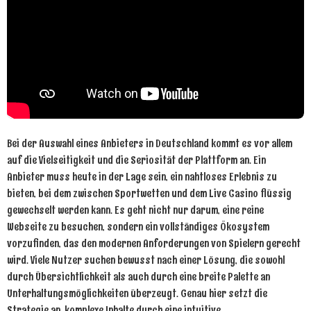
Bei der Auswahl eines Anbieters in Deutschland kommt es vor allem
auf die Vielseitigkeit und die Seriosität der Plattform an. Ein
Anbieter muss heute in der Lage sein, ein nahtloses Erlebnis zu
bieten, bei dem zwischen Sportwetten und dem Live Casino flüssig
gewechselt werden kann. Es geht nicht nur darum, eine reine
Webseite zu besuchen, sondern ein vollständiges Ökosystem
vorzufinden, das den modernen Anforderungen von Spielern gerecht
wird. Viele Nutzer suchen bewusst nach einer Lösung, die sowohl
durch Übersichtlichkeit als auch durch eine breite Palette an
Unterhaltungsmöglichkeiten überzeugt. Genau hier setzt die
Strategie an, komplexe Inhalte durch eine intuitive