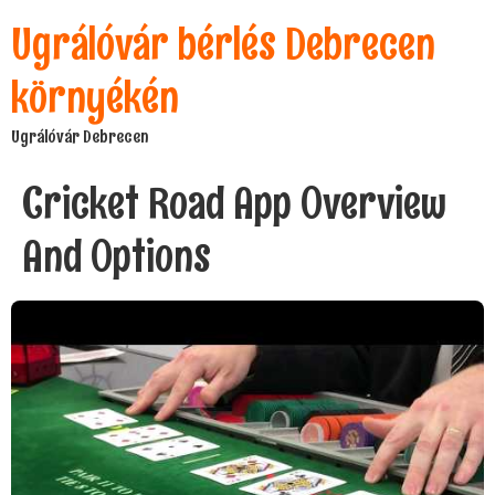
Ugrálóvár bérlés Debrecen
környékén
Ugrálóvár Debrecen
Cricket Road App Overview
And Options