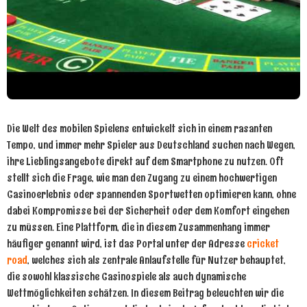
Die Welt des mobilen Spielens entwickelt sich in einem rasanten
Tempo, und immer mehr Spieler aus Deutschland suchen nach Wegen,
ihre Lieblingsangebote direkt auf dem Smartphone zu nutzen. Oft
stellt sich die Frage, wie man den Zugang zu einem hochwertigen
Casinoerlebnis oder spannenden Sportwetten optimieren kann, ohne
dabei Kompromisse bei der Sicherheit oder dem Komfort eingehen
zu müssen. Eine Plattform, die in diesem Zusammenhang immer
häufiger genannt wird, ist das Portal unter der Adresse
cricket
road
, welches sich als zentrale Anlaufstelle für Nutzer behauptet,
die sowohl klassische Casinospiele als auch dynamische
Wettmöglichkeiten schätzen. In diesem Beitrag beleuchten wir die