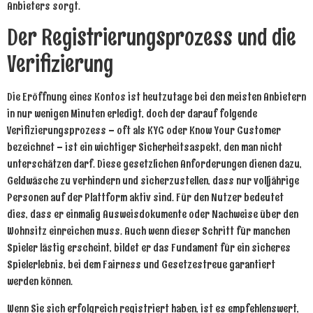
Anbieters sorgt.
Der Registrierungsprozess und die
Verifizierung
Die Eröffnung eines Kontos ist heutzutage bei den meisten Anbietern
in nur wenigen Minuten erledigt, doch der darauf folgende
Verifizierungsprozess – oft als KYC oder Know Your Customer
bezeichnet – ist ein wichtiger Sicherheitsaspekt, den man nicht
unterschätzen darf. Diese gesetzlichen Anforderungen dienen dazu,
Geldwäsche zu verhindern und sicherzustellen, dass nur volljährige
Personen auf der Plattform aktiv sind. Für den Nutzer bedeutet
dies, dass er einmalig Ausweisdokumente oder Nachweise über den
Wohnsitz einreichen muss. Auch wenn dieser Schritt für manchen
Spieler lästig erscheint, bildet er das Fundament für ein sicheres
Spielerlebnis, bei dem Fairness und Gesetzestreue garantiert
werden können.
Wenn Sie sich erfolgreich registriert haben, ist es empfehlenswert,