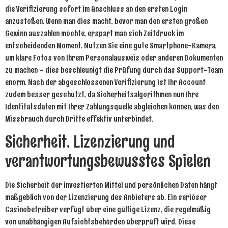
die Verifizierung sofort im Anschluss an den ersten Login
anzustoßen. Wenn man dies macht, bevor man den ersten großen
Gewinn auszahlen möchte, erspart man sich Zeitdruck im
entscheidenden Moment. Nutzen Sie eine gute Smartphone-Kamera,
um klare Fotos von Ihrem Personalausweis oder anderen Dokumenten
zu machen – dies beschleunigt die Prüfung durch das Support-Team
enorm. Nach der abgeschlossenen Verifizierung ist Ihr Account
zudem besser geschützt, da Sicherheitsalgorithmen nun Ihre
Identitätsdaten mit Ihrer Zahlungsquelle abgleichen können, was den
Missbrauch durch Dritte effektiv unterbindet.
Sicherheit, Lizenzierung und
verantwortungsbewusstes Spielen
Die Sicherheit der investierten Mittel und persönlichen Daten hängt
maßgeblich von der Lizenzierung des Anbieters ab. Ein seriöser
Casinobetreiber verfügt über eine gültige Lizenz, die regelmäßig
von unabhängigen Aufsichtsbehörden überprüft wird. Diese