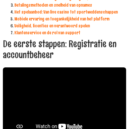
Betalingsmethoden en snelheid van opnames
Het spelaanbod: Van live casino tot sportweddenschappen
Mobiele ervaring en toegankelijkheid van het platform
Veiligheid, licenties en verantwoord spelen
Klantenservice en de rol van support
De eerste stappen: Registratie en
accountbeheer