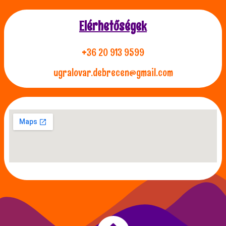
Elérhetőségek
+36 20 913 9599
ugralovar.debrecen@gmail.com