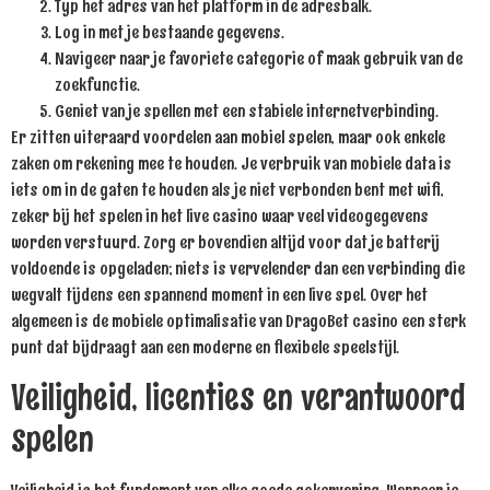
Typ het adres van het platform in de adresbalk.
Log in met je bestaande gegevens.
Navigeer naar je favoriete categorie of maak gebruik van de
zoekfunctie.
Geniet van je spellen met een stabiele internetverbinding.
Er zitten uiteraard voordelen aan mobiel spelen, maar ook enkele
zaken om rekening mee te houden. Je verbruik van mobiele data is
iets om in de gaten te houden als je niet verbonden bent met wifi,
zeker bij het spelen in het live casino waar veel videogegevens
worden verstuurd. Zorg er bovendien altijd voor dat je batterij
voldoende is opgeladen; niets is vervelender dan een verbinding die
wegvalt tijdens een spannend moment in een live spel. Over het
algemeen is de mobiele optimalisatie van DragoBet casino een sterk
punt dat bijdraagt aan een moderne en flexibele speelstijl.
Veiligheid, licenties en verantwoord
spelen