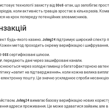
товує технології захисту від DDoS‑атак, що запобігає прос
еріодів, коли активність гравців зростає в кілька разів. Ко
ся на крок попереду потенційних зловмисників.
нзакцій
пект будь‑якого казино. Johny24 підтримує широкий спектр 
. Кожен метод проходить окрему верифікацію і шифрування,
I‑DSS сертифіковані шлюзи.
eller, передають дані через зашифровані канали.
йснюються через холодні гаманці з багатофакторною автен
олітику «запит на підтвердження», коли кожна велика випла
 електронну пошту. Це значно ускладнює спроби несанкці
йством, Johny24 вимагає базову верифікацію нових корис
ження адреси проживання. Це може здаватися зайвим, але в