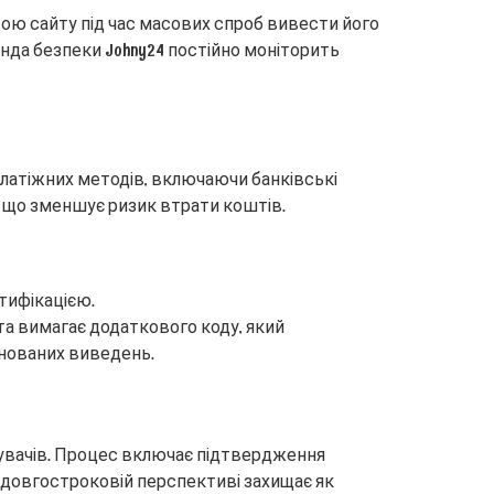
тою сайту під час масових спроб вивести його
манда безпеки Johny24 постійно моніторить
платіжних методів, включаючи банківські
 що зменшує ризик втрати коштів.
тифікацією.
та вимагає додаткового коду, який
онованих виведень.
тувачів. Процес включає підтвердження
 довгостроковій перспективі захищає як