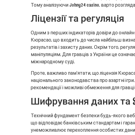
Тому аналізуючи Johny24 casino, варто розгляд
Ліцензії та регуляція
Одним з перших індикаторів довіри до онлайн‑к
Кюрасао, що входить до числа найбільш визнан
результатів і захисту даних. Окрім того, рег
маніпуляціям. Для гравців з України це означа
міжнародному суді.
Проте, важливо пам’ятати, що ліцензія Кюрас
національного законодавства про азартні ігри.
рекомендації і можливі обмеження для гравці
Шифрування даних та 
Технічний фундамент безпеки будь‑якого веб‑р
що відповідає банківським стандартам і гаран
унеможливлює перехоплення особистих даних, 