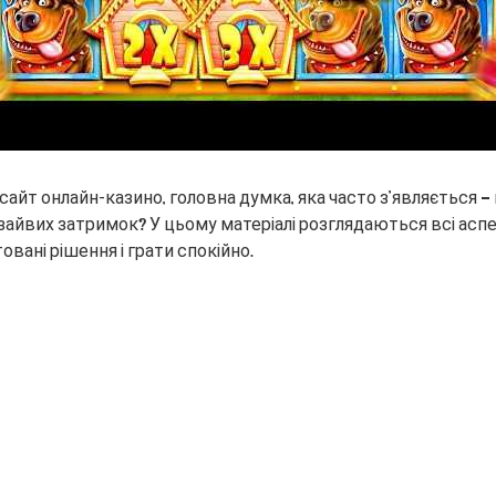
сайт онлайн‑казино, головна думка, яка часто з’являється –
айвих затримок? У цьому матеріалі розглядаються всі аспек
вані рішення і грати спокійно.