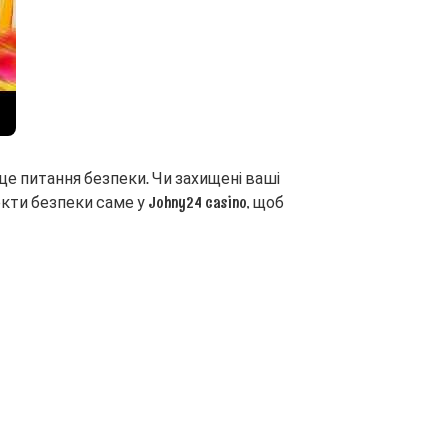
 це питання безпеки. Чи захищені ваші
ти безпеки саме у Johny24 casino, щоб