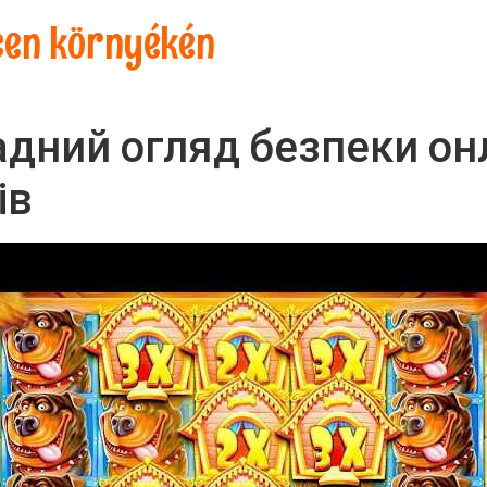
cen környékén
окладний огляд безпеки о
ів