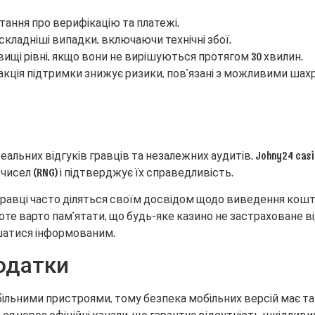
тання про верифікацію та платежі.
складніші випадки, включаючи технічні збої.
ищі рівні, якщо вони не вирішуються протягом 30 хвилин.
кція підтримки знижує ризики, пов’язані з можливими шахра
еальних відгуків гравців та незалежних аудитів. Johny24 cas
 чисел (RNG) і підтверджує їх справедливість.
гравці часто діляться своїм досвідом щодо виведення кошт
те варто пам’ятати, що будь‑яке казино не застраховане ві
шатися інформованим.
одатки
льними пристроями, тому безпека мобільних версій має таку 