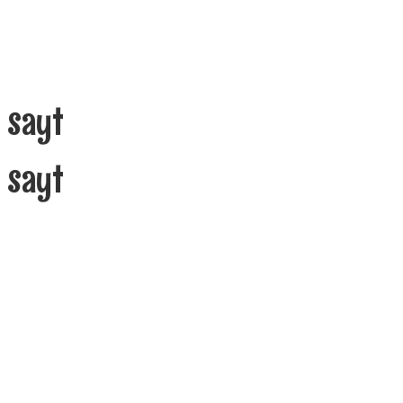
 sayt
 sayt