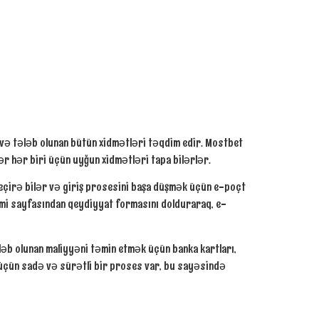
və tələb olunan bütün xidmətləri təqdim edir. Mostbet
 hər biri üçün uyğun xidmətləri tapa bilərlər.
eçirə bilər və giriş prosesini başa düşmək üçün e-poçt
əsmi sayfasından qeydiyyat formasını dolduraraq, e-
ləb olunan maliyyəni təmin etmək üçün banka kartları,
 üçün sadə və sürətli bir proses var, bu sayəsində