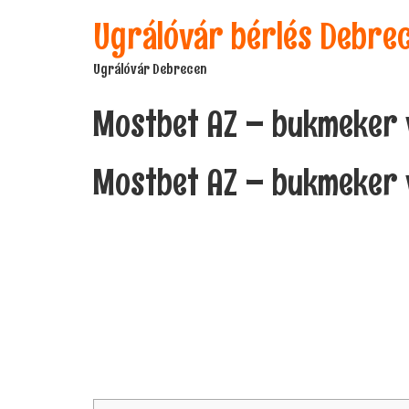
Ugrálóvár bérlés Debre
Ugrálóvár Debrecen
Mostbet AZ – bukmeker v
Mostbet AZ – bukmeker v