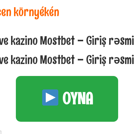
cen környékén
e kazino Mostbet – Giriş rəsmi
e kazino Mostbet – Giriş rəsmi
OYNA