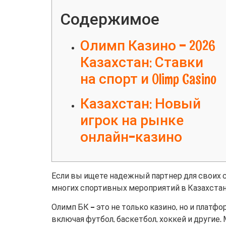
Содержимое
Олимп Казино – 2026
Казахстан: Ставки
на спорт и Olimp Casino
Казахстан: Новый
игрок на рынке
онлайн-казино
Если вы ищете надежный партнер для своих сп
многих спортивных мероприятий в Казахстан
Олимп БК – это не только казино, но и платф
включая футбол, баскетбол, хоккей и другие.