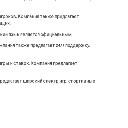
игроков. Компания также предлагает
ющих.
сский язык является официальным.
мпания также предлагает 24/7 поддержку,
игры и ставок. Компания предлагает
предлагает широкий спектр игр, спортивные