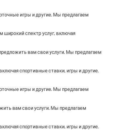
арточные игры и другие. Мы предлагаем
ем широкий спектр услуг, включая
предложить вам свои услуги. Мы предлагаем
включая спортивные ставки, игры и другие.
арточные игры и другие. Мы предлагаем
жить вам свои услуги. Мы предлагаем
включая спортивные ставки, игры и другие.