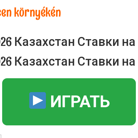
cen környékén
6 Казахстан Ставки на сп
6 Казахстан Ставки на сп
ИГРАТЬ