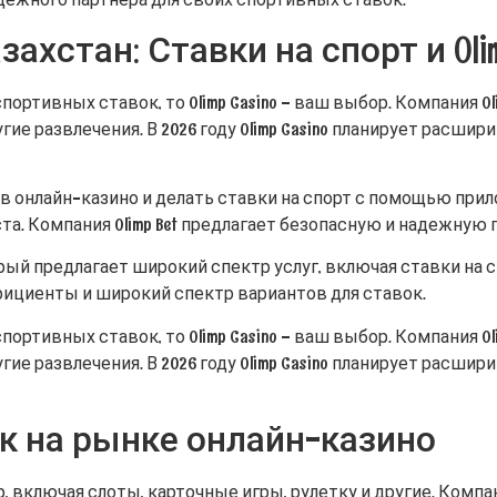
ахстан: Ставки на спорт и Olim
ртивных ставок, то Olimp Casino – ваш выбор. Компания Oli
гие развлечения. В 2026 году Olimp Casino планирует расши
в онлайн-казино и делать ставки на спорт с помощью прил
та. Компания Olimp Bet предлагает безопасную и надежную 
ый предлагает широкий спектр услуг, включая ставки на сп
фициенты и широкий спектр вариантов для ставок.
ртивных ставок, то Olimp Casino – ваш выбор. Компания Oli
гие развлечения. В 2026 году Olimp Casino планирует расши
к на рынке онлайн-казино
, включая слоты, карточные игры, рулетку и другие. Комп