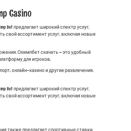
p Casino
mp Bet предлагает широкий спектр услуг,
рить свой ассортимент услуг, включая новые
ожения. Олимпбет скачать – это удобный
платформу для игроков.
орт, онлайн-казино и другие развлечения.
mp Bet предлагает широкий спектр услуг,
рить свой ассортимент услуг, включая новые
ания также предлагает спортивные ставки,