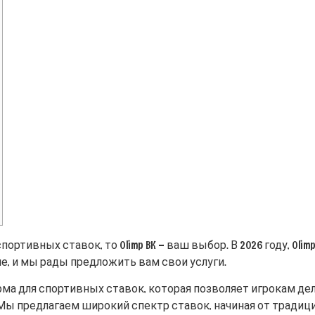
ортивных ставок, то Olimp BK – ваш выбор. В 2026 году, Ol
е, и мы рады предложить вам свои услуги.
орма для спортивных ставок, которая позволяет игрокам де
 Мы предлагаем широкий спектр ставок, начиная от традиц