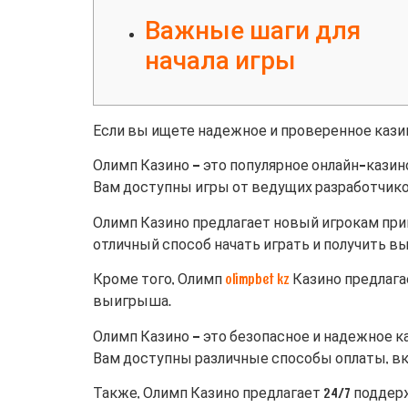
Важные шаги для
начала игры
Если вы ищете надежное и проверенное казин
Олимп Казино – это популярное онлайн-казино
Вам доступны игры от ведущих разработчиков, та
Олимп Казино предлагает новый игрокам привет
отличный способ начать играть и получить вы
Кроме того, Олимп
olimpbet kz
Казино предлагае
выигрыша.
Олимп Казино – это безопасное и надежное к
Вам доступны различные способы оплаты, включа
Также, Олимп Казино предлагает 24/7 поддер