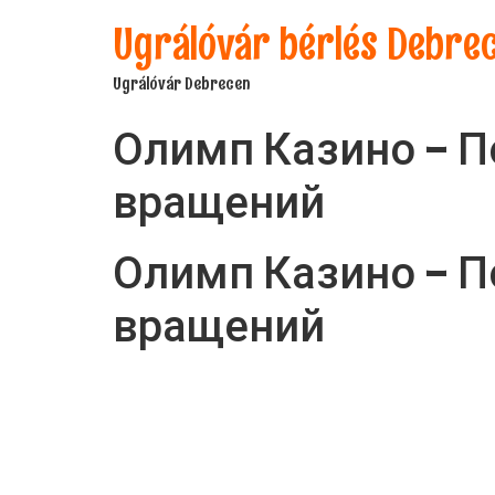
Ugrálóvár bérlés Debre
Ugrálóvár Debrecen
Олимп Казино – По
вращений
Олимп Казино – По
вращений