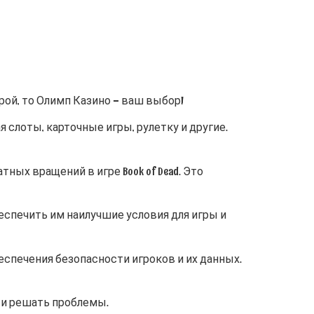
рой, то Олимп Казино – ваш выбор!
 слоты, карточные игры, рулетку и другие.
ных вращений в игре Book of Dead. Это
еспечить им наилучшие условия для игры и
еспечения безопасности игроков и их данных.
 и решать проблемы.