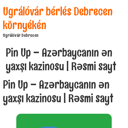
Ugrálóvár bérlés Debrecen
környékén
Ugrálóvár Debrecen
Pin Up – Azərbaycanın ən
yaxşı kazinosu | Rəsmi sayt
Pin Up – Azərbaycanın ən
yaxşı kazinosu | Rəsmi sayt