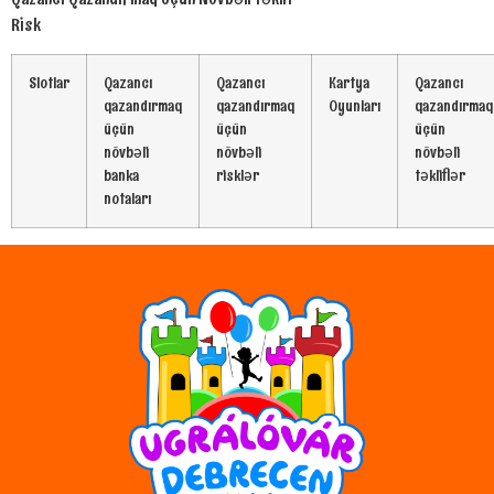
Risk
Slotlar
Qazancı
Qazancı
Kartya
Qazancı
qazandırmaq
qazandırmaq
Oyunları
qazandırmaq
üçün
üçün
üçün
növbəli
növbəli
növbəli
banka
risklər
təkliflər
notaları