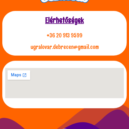
Elérhetőségek
+36 20 913 9599
ugralovar.debrecen@gmail.com