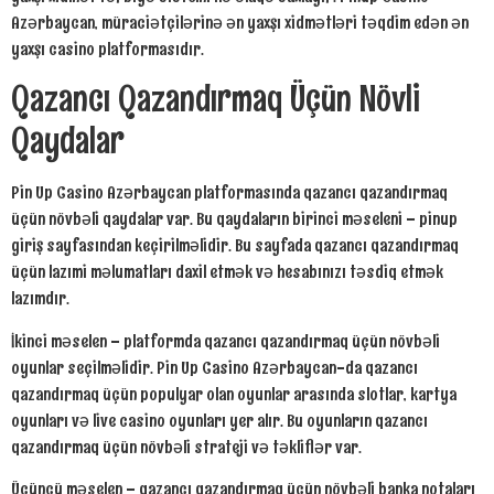
Azərbaycan, müraciətçilərinə ən yaxşı xidmətləri təqdim edən ən
yaxşı casino platformasıdır.
Qazancı Qazandırmaq Üçün Növli
Qaydalar
Pin Up Casino Azərbaycan platformasında qazancı qazandırmaq
üçün növbəli qaydalar var. Bu qaydaların birinci məseleni – pinup
giriş sayfasından keçirilməlidir. Bu sayfada qazancı qazandırmaq
üçün lazımi məlumatları daxil etmək və hesabınızı təsdiq etmək
lazımdır.
İkinci məselen – platformda qazancı qazandırmaq üçün növbəli
oyunlar seçilməlidir. Pin Up Casino Azərbaycan-da qazancı
qazandırmaq üçün populyar olan oyunlar arasında slotlar, kartya
oyunları və live casino oyunları yer alır. Bu oyunların qazancı
qazandırmaq üçün növbəli strateji və təkliflər var.
Üçüncü məselen – qazancı qazandırmaq üçün növbəli banka notaları