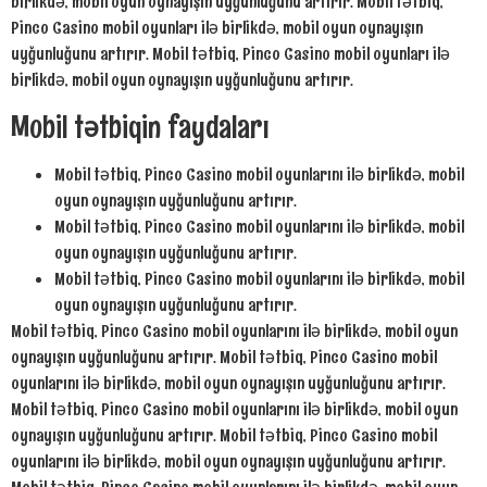
birlikdə, mobil oyun oynayışın uyğunluğunu artırır. Mobil tətbiq,
Pinco Casino mobil oyunları ilə birlikdə, mobil oyun oynayışın
uyğunluğunu artırır. Mobil tətbiq, Pinco Casino mobil oyunları ilə
birlikdə, mobil oyun oynayışın uyğunluğunu artırır.
Mobil tətbiqin faydaları
Mobil tətbiq, Pinco Casino mobil oyunlarını ilə birlikdə, mobil
oyun oynayışın uyğunluğunu artırır.
Mobil tətbiq, Pinco Casino mobil oyunlarını ilə birlikdə, mobil
oyun oynayışın uyğunluğunu artırır.
Mobil tətbiq, Pinco Casino mobil oyunlarını ilə birlikdə, mobil
oyun oynayışın uyğunluğunu artırır.
Mobil tətbiq, Pinco Casino mobil oyunlarını ilə birlikdə, mobil oyun
oynayışın uyğunluğunu artırır. Mobil tətbiq, Pinco Casino mobil
oyunlarını ilə birlikdə, mobil oyun oynayışın uyğunluğunu artırır.
Mobil tətbiq, Pinco Casino mobil oyunlarını ilə birlikdə, mobil oyun
oynayışın uyğunluğunu artırır. Mobil tətbiq, Pinco Casino mobil
oyunlarını ilə birlikdə, mobil oyun oynayışın uyğunluğunu artırır.