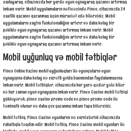
saxlayaraq, cihazınızda her yerdə oyun oynayaraq qazancı artırmaq
imkanı verir. Mobil uygulamaların nəticəsində Pinco, cihazınızda 24
saatlik qazancı qazanmaq üçün müraciət edə bilərsiniz. Mobil
uygulamaların saytın funksionallığını artırır və daha kolay bir
şəkildə oyun oynayaraq qazancı artırmaq imkanı verir. Mobil
uygulamaların saytın funksionallığını artırır və daha kolay bir
şəkildə oyun oynayaraq qazancı artırmaq imkanı verir.
Mobil uyğunluq və mobil tətbiqlər
Pinco Online Kazino mobil uyğunluqları ilə oyunçuların oyun
oynayışına daha kolay və sürətli yolda baxımından faydalanmasına
imkan verir. Mobil tətbiqlər, cihazınızda her yerə qədər gələ bilər
və her zaman oyun oynayışına imkan verir. Pinco Casino mobil tətbiqi
yükləyərək, pinco casino promo code və pinco promo code ilə
təminatlı olunur və daha çox qazanma imkanı tapa bilərsiniz.
Mobil tətbiq, Pinco Casino oyunlarını və servislərini cihazınızda
rahatlıqla təqdim edir. Mobil tətbiq, Pinco Casino mobil oyunları ilə