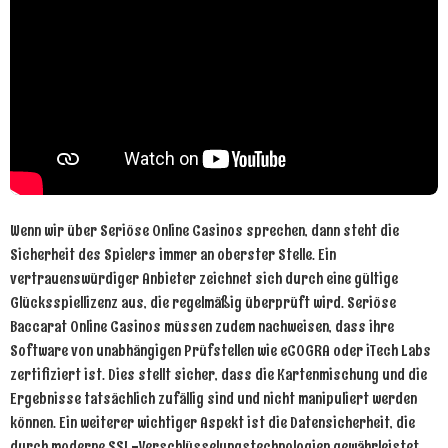
Wenn wir über Seriöse Online Casinos sprechen, dann steht die
Sicherheit des Spielers immer an oberster Stelle. Ein
vertrauenswürdiger Anbieter zeichnet sich durch eine gültige
Glücksspiellizenz aus, die regelmäßig überprüft wird. Seriöse
Baccarat Online Casinos müssen zudem nachweisen, dass ihre
Software von unabhängigen Prüfstellen wie eCOGRA oder iTech Labs
zertifiziert ist. Dies stellt sicher, dass die Kartenmischung und die
Ergebnisse tatsächlich zufällig sind und nicht manipuliert werden
können. Ein weiterer wichtiger Aspekt ist die Datensicherheit, die
durch moderne SSL-Verschlüsselungstechnologien gewährleistet