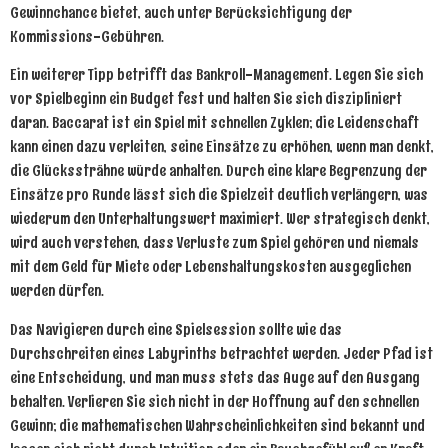
Gewinnchance bietet, auch unter Berücksichtigung der
Kommissions-Gebühren.
Ein weiterer Tipp betrifft das Bankroll-Management. Legen Sie sich
vor Spielbeginn ein Budget fest und halten Sie sich diszipliniert
daran. Baccarat ist ein Spiel mit schnellen Zyklen; die Leidenschaft
kann einen dazu verleiten, seine Einsätze zu erhöhen, wenn man denkt,
die Glückssträhne würde anhalten. Durch eine klare Begrenzung der
Einsätze pro Runde lässt sich die Spielzeit deutlich verlängern, was
wiederum den Unterhaltungswert maximiert. Wer strategisch denkt,
wird auch verstehen, dass Verluste zum Spiel gehören und niemals
mit dem Geld für Miete oder Lebenshaltungskosten ausgeglichen
werden dürfen.
Das Navigieren durch eine Spielsession sollte wie das
Durchschreiten eines Labyrinths betrachtet werden. Jeder Pfad ist
eine Entscheidung, und man muss stets das Auge auf den Ausgang
behalten. Verlieren Sie sich nicht in der Hoffnung auf den schnellen
Gewinn; die mathematischen Wahrscheinlichkeiten sind bekannt und