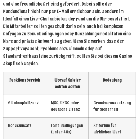
und eine freundliche Art sind gefordert. Dabei sollte der
Kundendienst nicht nur per E-Mail erreichbar sein, sondern im
Idealfall einen Live-Chat anbieten, der rund um die Uhr besetzt ist.
Die Mitarbeiter sollten geschult darin sein, auch bei komplexen
Anfragen zu Bonusbedingungen oder Auszahlungsmodalitäten eine
klare und präzise Antwort zu geben. Wenn Sie merken, dass der
Support versucht, Probleme abzuwimmeln oder auf
Standardtextbausteine zurückgreift, sollten Sie bei diesem Casino
skeptisch werden.
Funktionsbereich
Worauf Spieler
Bedeutung
achten sollten
Glücksspiellizenz
MGA, UKGC oder
Grundvoraussetzung
deutsche Lizenz
für Sicherheit
Bonusumsatz
Faire Bedingungen
Kriterium für
(unter 40x)
wirklichen Wert