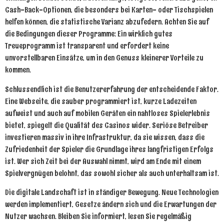
Cash-Back-Optionen, die besonders bei Karten- oder Tischspielen
helfen können, die statistische Varianz abzufedern. Achten Sie auf
die Bedingungen dieser Programme: Ein wirklich gutes
Treueprogramm ist transparent und erfordert keine
unvorstellbaren Einsätze, um in den Genuss kleinerer Vorteile zu
kommen.
Schlussendlich ist die Benutzererfahrung der entscheidende Faktor.
Eine Webseite, die sauber programmiert ist, kurze Ladezeiten
aufweist und auch auf mobilen Geräten ein nahtloses Spielerlebnis
bietet, spiegelt die Qualität des Casinos wider. Seriöse Betreiber
investieren massiv in ihre Infrastruktur, da sie wissen, dass die
Zufriedenheit der Spieler die Grundlage ihres langfristigen Erfolgs
ist. Wer sich Zeit bei der Auswahl nimmt, wird am Ende mit einem
Spielvergnügen belohnt, das sowohl sicher als auch unterhaltsam ist.
Die digitale Landschaft ist in ständiger Bewegung. Neue Technologien
werden implementiert, Gesetze ändern sich und die Erwartungen der
Nutzer wachsen. Bleiben Sie informiert, lesen Sie regelmäßig