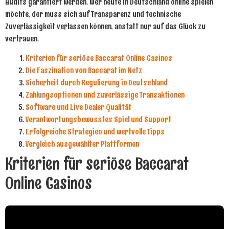
Audits garantiert werden. Wer heute in Deutschland online spielen
möchte, der muss sich auf Transparenz und technische
Zuverlässigkeit verlassen können, anstatt nur auf das Glück zu
vertrauen.
Kriterien für seriöse Baccarat Online Casinos
Die Faszination von Baccarat im Netz
Sicherheit durch Regulierung in Deutschland
Zahlungsoptionen und zuverlässige Transaktionen
Software und Live Dealer Qualität
Verantwortungsbewusstes Spiel und Support
Erfolgreiche Strategien und wertvolle Tipps
Vergleich ausgewählter Plattformen
Kriterien für seriöse Baccarat
Online Casinos