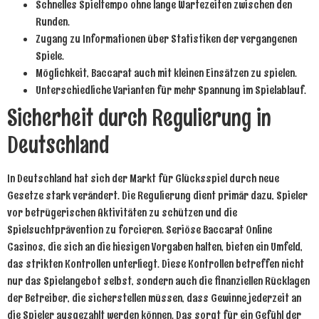
Schnelles Spieltempo ohne lange Wartezeiten zwischen den
Runden.
Zugang zu Informationen über Statistiken der vergangenen
Spiele.
Möglichkeit, Baccarat auch mit kleinen Einsätzen zu spielen.
Unterschiedliche Varianten für mehr Spannung im Spielablauf.
Sicherheit durch Regulierung in
Deutschland
In Deutschland hat sich der Markt für Glücksspiel durch neue
Gesetze stark verändert. Die Regulierung dient primär dazu, Spieler
vor betrügerischen Aktivitäten zu schützen und die
Spielsuchtprävention zu forcieren. Seriöse Baccarat Online
Casinos, die sich an die hiesigen Vorgaben halten, bieten ein Umfeld,
das strikten Kontrollen unterliegt. Diese Kontrollen betreffen nicht
nur das Spielangebot selbst, sondern auch die finanziellen Rücklagen
der Betreiber, die sicherstellen müssen, dass Gewinne jederzeit an
die Spieler ausgezahlt werden können. Das sorgt für ein Gefühl der