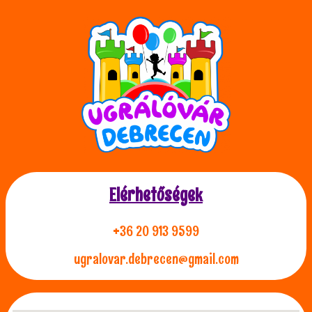
Elérhetőségek
+36 20 913 9599
ugralovar.debrecen@gmail.com