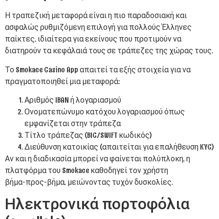
Η τραπεζική μεταφορά είναι η πιο παραδοσιακή και
ασφαλώς ρυθμιζόμενη επιλογή για πολλούς Έλληνες
παίκτες, ιδιαίτερα για εκείνους που προτιμούν να
διατηρούν τα κεφάλαιά τους σε τράπεζες της χώρας τους.
Το Smokace Casino App απαιτεί τα εξής στοιχεία για να
πραγματοποιηθεί μια μεταφορά:
Αριθμός IBAN ή λογαριασμού
Ονοματεπώνυμο κατόχου λογαριασμού όπως
εμφανίζεται στην τράπεζα
Τίτλο τράπεζας (BIC/SWIFT κωδικός)
Διεύθυνση κατοικίας (απαιτείται για επαλήθευση KYC)
Αν και η διαδικασία μπορεί να φαίνεται πολύπλοκη, η
πλατφόρμα του Smokace καθοδηγεί τον χρήστη
βήμα‑προς‑βήμα, μειώνοντας τυχόν δυσκολίες.
Ηλεκτρονικά πορτοφόλια