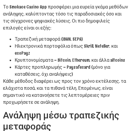
Το Smokace Casino App προσφέρει μια ευρεία γκάμα μεθόδων
ανάληψης, καλύπτοντας τόσο τις παραδοσιακές όσο και
τις σύγχρονες ψηφιακές λύσεις. Οι πιο δημοφιλείς
επιλογές είναι οι εξής:
Τραπεζική μεταφορά (IBAN, SEPA)
Ηλεκτρονικά πορτοφόλια όπως Skrill, Neteller, και
ecoPayz
Κρυπτονομίσματα – Bitcoin, Ethereum, και άλλα altcoins
Κάρτες προπληρωμής – Paysafecard (μόνο για
καταθέσεις, όχι αναλήψεις)
Κάθε μέθοδος διαφέρει ως προς τον χρόνο εκτέλεσης, τα
ελάχιστα ποσά, και τα πιθανά τέλη. Επομένως, είναι
σημαντικό να κατανοήσετε τις λεπτομέρειες πριν
προχωρήσετε σε ανάληψη.
Ανάληψη μέσω τραπεζικής
μεταφοράς