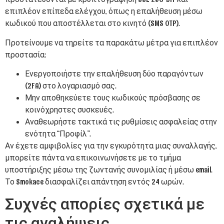
επιπλέον επίπεδα ελέγχου, όπως η επαλήθευση μέσω
κωδικού που αποστέλλεται στο κινητό (SMS OTP).
Προτείνουμε να τηρείτε τα παρακάτω μέτρα για επιπλέον
προστασία:
Ενεργοποιήστε την επαλήθευση δύο παραγόντων
(2FA) στο λογαριασμό σας.
Μην αποθηκεύετε τους κωδικούς πρόσβασης σε
κοινόχρηστες συσκευές.
Αναθεωρήστε τακτικά τις ρυθμίσεις ασφαλείας στην
ενότητα “Προφίλ”.
Αν έχετε αμφιβολίες για την εγκυρότητα μιας συναλλαγής,
μπορείτε πάντα να επικοινωνήσετε με το τμήμα
υποστήριξης μέσω της ζωντανής συνομιλίας ή μέσω email.
Το Smokace διασφαλίζει απάντηση εντός 24 ωρών.
Συχνές απορίες σχετικά με
τις αναλήψεις