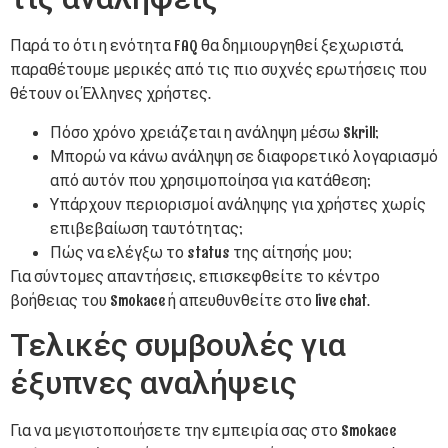
Παρά το ότι η ενότητα FAQ θα δημιουργηθεί ξεχωριστά,
παραθέτουμε μερικές από τις πιο συχνές ερωτήσεις που
θέτουν οι Έλληνες χρήστες.
Πόσο χρόνο χρειάζεται η ανάληψη μέσω Skrill;
Μπορώ να κάνω ανάληψη σε διαφορετικό λογαριασμό
από αυτόν που χρησιμοποίησα για κατάθεση;
Υπάρχουν περιορισμοί ανάληψης για χρήστες χωρίς
επιβεβαίωση ταυτότητας;
Πώς να ελέγξω το status της αίτησής μου;
Για σύντομες απαντήσεις, επισκεφθείτε το κέντρο
βοήθειας του Smokace ή απευθυνθείτε στο live chat.
Τελικές συμβουλές για
έξυπνες αναλήψεις
Για να μεγιστοποιήσετε την εμπειρία σας στο Smokace