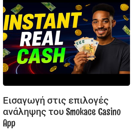
Εισαγωγή στις επιλογές
ανάληψης του Smokace Casino
App