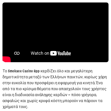
Το Smokace Casino App κερδίζει όλο και μεγαλύτερη
δημοτικότητα μεταξύ των Ελλήνων παικτών, κυρίως χάρη
στην ευκολία που προσφέρει η εφαρμογή για κινητά. Ένα
από τα πιο κρίσιμα θέματα που απασχολούν τους χρήστες
είναι η διαδικασία ανάληψης κερδών – πόσο γρήγορα,
ασφαλώς και χωρίς κρυφά κόστη μπορούν να πάρουν τα
χρήματά τους.