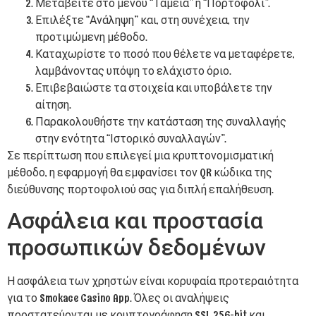
Μεταβείτε στο μενού “Ταμεία” ή “Πορτοφόλι”.
Επιλέξτε “Ανάληψη” και, στη συνέχεια, την
προτιμώμενη μέθοδο.
Καταχωρίστε το ποσό που θέλετε να μεταφέρετε,
λαμβάνοντας υπόψη το ελάχιστο όριο.
Επιβεβαιώστε τα στοιχεία και υποβάλετε την
αίτηση.
Παρακολουθήστε την κατάσταση της συναλλαγής
στην ενότητα “Ιστορικό συναλλαγών”.
Σε περίπτωση που επιλεγεί μια κρυπτονομισματική
μέθοδο, η εφαρμογή θα εμφανίσει τον QR κώδικα της
διεύθυνσης πορτοφολιού σας για διπλή επαλήθευση.
Ασφάλεια και προστασία
προσωπικών δεδομένων
Η ασφάλεια των χρηστών είναι κορυφαία προτεραιότητα
για το Smokace Casino App. Όλες οι αναλήψεις
προστατεύονται με κρυπτογράφηση SSL 256‑bit και