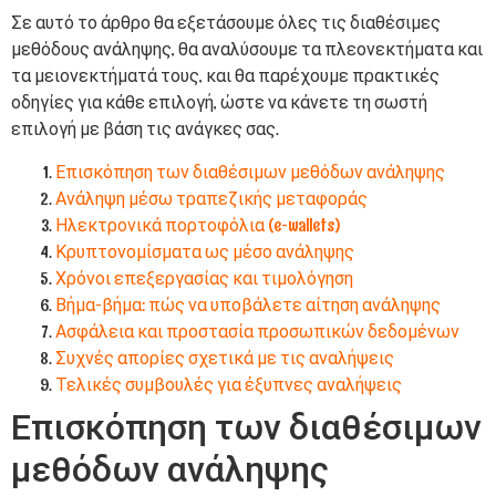
Σε αυτό το άρθρο θα εξετάσουμε όλες τις διαθέσιμες
μεθόδους ανάληψης, θα αναλύσουμε τα πλεονεκτήματα και
τα μειονεκτήματά τους, και θα παρέχουμε πρακτικές
οδηγίες για κάθε επιλογή, ώστε να κάνετε τη σωστή
επιλογή με βάση τις ανάγκες σας.
Επισκόπηση των διαθέσιμων μεθόδων ανάληψης
Ανάληψη μέσω τραπεζικής μεταφοράς
Ηλεκτρονικά πορτοφόλια (e‑wallets)
Κρυπτονομίσματα ως μέσο ανάληψης
Χρόνοι επεξεργασίας και τιμολόγηση
Βήμα‑βήμα: πώς να υποβάλετε αίτηση ανάληψης
Ασφάλεια και προστασία προσωπικών δεδομένων
Συχνές απορίες σχετικά με τις αναλήψεις
Τελικές συμβουλές για έξυπνες αναλήψεις
Επισκόπηση των διαθέσιμων
μεθόδων ανάληψης