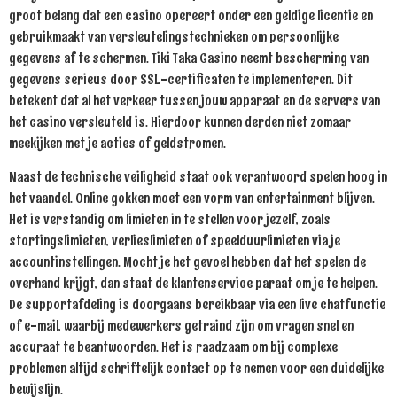
groot belang dat een casino opereert onder een geldige licentie en
gebruikmaakt van versleutelingstechnieken om persoonlijke
gegevens af te schermen. Tiki Taka Casino neemt bescherming van
gegevens serieus door SSL-certificaten te implementeren. Dit
betekent dat al het verkeer tussen jouw apparaat en de servers van
het casino versleuteld is. Hierdoor kunnen derden niet zomaar
meekijken met je acties of geldstromen.
Naast de technische veiligheid staat ook verantwoord spelen hoog in
het vaandel. Online gokken moet een vorm van entertainment blijven.
Het is verstandig om limieten in te stellen voor jezelf, zoals
stortingslimieten, verlieslimieten of speelduurlimieten via je
accountinstellingen. Mocht je het gevoel hebben dat het spelen de
overhand krijgt, dan staat de klantenservice paraat om je te helpen.
De supportafdeling is doorgaans bereikbaar via een live chatfunctie
of e-mail, waarbij medewerkers getraind zijn om vragen snel en
accuraat te beantwoorden. Het is raadzaam om bij complexe
problemen altijd schriftelijk contact op te nemen voor een duidelijke
bewijslijn.