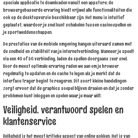
speciale applicatie te downloaden vanuit een appstore; de
browsergebaseerde ervaring biedt vrijwel alle functionaliteiten die
ook op de desktopversie beschikbaar zijn. Het menu is intuïtief
geplaatst, waardoor je snel kunt schakelen tussen casinospellen en
je sportweddenschappen.
De prestaties van de mobiele omgeving hangen uiteraard samen met
de snelheid en stabiliteit van je internetverbinding. Wanneer je speelt
via een 4G of 5G verbinding, laden de spellen doorgaans zeer snel.
Voor de meest optimale ervaring raden we aan om je browser
regelmatig te updaten en de cache te legen als je merkt dat de
interface trager begint te reageren. Dit soort kleine handelingen
zorgt ervoor dat de graphics soepel blijven draaien en dat je zonder
problemen kunt inloggen en spelen waar je maar wilt.
Veiligheid, verantwoord spelen en
klantenservice
Veiligheid is het meest kritieke aspect van online gokken. Het is van