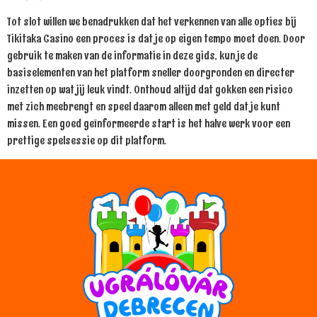
Tot slot willen we benadrukken dat het verkennen van alle opties bij
Tikitaka Casino een proces is dat je op eigen tempo moet doen. Door
gebruik te maken van de informatie in deze gids, kun je de
basiselementen van het platform sneller doorgronden en directer
inzetten op wat jij leuk vindt. Onthoud altijd dat gokken een risico
met zich meebrengt en speel daarom alleen met geld dat je kunt
missen. Een goed geïnformeerde start is het halve werk voor een
prettige spelsessie op dit platform.