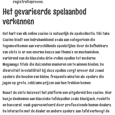
registratieproces.
Het gevarieerde spelaanbod
verkennen
Het hart van elk online casino is natuurlijk de spelcollectie. Tiki Taka
Casino biedt een indrukwekkend scala aan categorieën die
tegemoetkomen aan verschillende speelstijlen. Voor de liefhebbers
van slots is er een enorme keuze aan thema’s en mechanieken,
variërend van de klassieke drie-rollen spellen tot moderne
Megaways titels die duizenden manieren om te winnen bieden. De
diversiteit in volatiliteit bij deze spellen zorgt ervoor dat zowel
spelers die houden van kleine, frequente winsten als spelers die
jagen op grote, zeldzame prijzen aan hun trekken komen.
Naast de slots huisvest het platform een uitgebreid live casino. Hier
kun je deelnemen aan klassieke tafelspellen zoals blackjack, roulette
en baccarat, vaak gepresenteerd door professionele human dealers.
De interactie met de dealer en andere spelers aan tafel verhoogt de