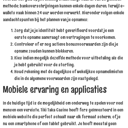
methode; bankoverschrijvingen kunnen enkele dagen duren, terwijl e-
wallets vaak binnen 24 uur worden verwerkt. Hieronder volgen enkele
aandachtspunten bij het plannen van je opnames:
Zorg dat je je identiteit hebt geverifieerd voordat je een
eerste opname aanvraagt om vertragingen te voorkomen.
Controleer of er nog actieve bonusvoorwaarden zijn die je
opname zouden kunnen blokkeren.
Kies indien mogelijk dezelfde methode voor uitbetaling als die
je hebt gebruikt voor de storting.
Houd rekening met de dagelijkse of wekelijkse opnamelimieten
die in de algemene voorwaarden zijn vastgelegd.
Mobiele ervaring en applicaties
In de huidige tijd is de mogelijkheid om onderweg te spelen voor veel
mensen een vereiste. Tiki Taka Casino heeft fors geïnvesteerd in een
mobiele website die perfect schaalt naar elk formaat scherm, of je
nu een smartphone of een tablet gebruikt. Je hoeft meestal geen