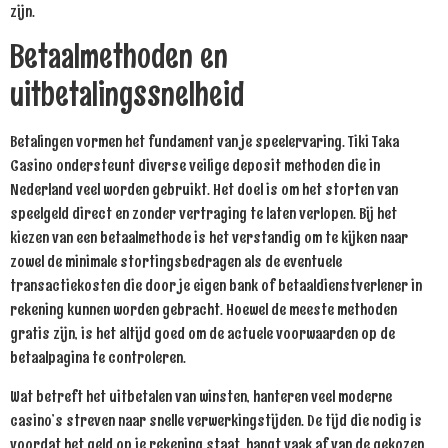
zijn.
Betaalmethoden en
uitbetalingssnelheid
Betalingen vormen het fundament van je speelervaring. Tiki Taka
Casino ondersteunt diverse veilige deposit methoden die in
Nederland veel worden gebruikt. Het doel is om het storten van
speelgeld direct en zonder vertraging te laten verlopen. Bij het
kiezen van een betaalmethode is het verstandig om te kijken naar
zowel de minimale stortingsbedragen als de eventuele
transactiekosten die door je eigen bank of betaaldienstverlener in
rekening kunnen worden gebracht. Hoewel de meeste methoden
gratis zijn, is het altijd goed om de actuele voorwaarden op de
betaalpagina te controleren.
Wat betreft het uitbetalen van winsten, hanteren veel moderne
casino’s streven naar snelle verwerkingstijden. De tijd die nodig is
voordat het geld op je rekening staat, hangt vaak af van de gekozen